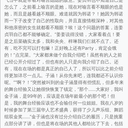
气当中就是带着对喻言隐隐的敌意。姜贞羽也不知道自己是
怎么了，之前看上喻言的是她，现在对喻言看不顺眼的也是
她，而且是越看越不顺眼。难道就因为韩诺？！她因为韩诺
而一下子改变了自己的性取向，并且直接情根深种，对其他
和他亲密的女生就都看不顺眼？唉！这个问题的答案，连姜
贞羽自己都不能够确定。“姜姜说得没错，大家看着点！要
是之后菜确实太多，我和央央、梓琳我们仨就不点了。还
有，吃不完可以打包嘛！正好晚上还有Party，肯定会饿
的！”点完菜。“大家都来做个自我介绍吧！虽然有的人之前
已经公开介绍过了，但也有的人只是向我介绍了自己。还
有，现在在场的都是真正的自己人了，所以可以比之前介绍
得更加详尽一点儿。子涵！从你先来吧，连我都还不认识你
呢。”“啊？！”突然被叫到的金子涵显得有些慌乱，但多年来
的舞台经验又让她很快恢复了镇定，“那个……大家好，我叫
金子涵，是99年的，应该是在场年龄最小的那个吧！但
是，我的舞台经验应该也不会输任何一位姐姐。我在八岁的
时候参加了第三届华人艺术盛典，获得了少儿声乐组、舞蹈
组双金奖……”金子涵也没有过分介绍自己的履历，只是挑重
点部分讲了讲，但也是将在场的其他人都给比了下去，包括