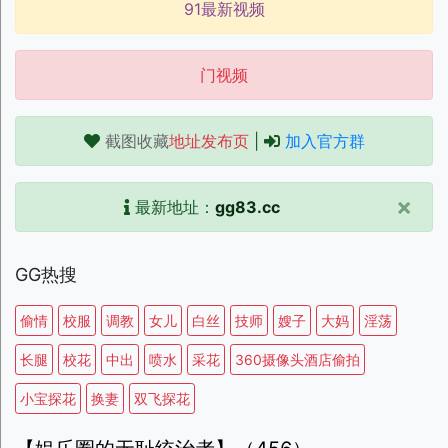
91最新视频
门视频
截图收藏
地址发布页
|
加入官方群
×
最新地址：
gg83.cc
GG热搜
偷情
校服
调教
女儿
白丝
技师
嫂子
大妈
淫荡
长腿
校花
中出
喷水
采花
360摄像头酒店偷拍
小宝探花
换妻
双飞探花