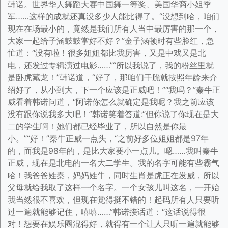
韩诺。世界华人舞蹈大赛中国舞一等奖、美国华裔小姐季
军……这样的成就还真没多少人能比得了。“没想到哈，咱们
现在在场最小的，竟然是我们所有人当中最厉害的那一个，
大家一起给子涵鼓鼓掌好不好？”金子涵顿时有些脸红，急
忙道：“没有啦！很多姐姐都比我厉害，又是中戏又是北
电，还发过专辑演过电影……”“所以我说了，我的粉丝里就
是卧虎藏龙！”韩诺道，“好了，那咱们干脆就按照年龄来介
绍好了，从小到大，下一个应该是正威吧！”“我吗？”秦牛正
威看着韩诺问道，“阿诺你怎么就确定是我呢？我之前应该
没有跟你说我多大吧！”韩诺笑着答道:“但你说了你现在是大
二的学生啊！她们都已经毕业了，所以自然是你最
小。”“好！”秦牛正威一点头，“之前好多位姐姐都是97年
的，而我是98年的，是比大家要小一点儿。嗯……我叫秦牛
正威，现在是北电的一名大二学生。我的名字可能有些霸气
哈！我爸爸姓秦，妈妈姓牛，同时生肖是虎正在发威，所以
父母就给我取了这样一个名字。一个女孩儿叫这名，一开始
我当然很不喜欢，但现在觉得挺不错的！起码所有人只要听
过一遍就能够记住，嘻嘻……”韩诺接话道：“这话说得很
对！想要在娱乐圈混得好，就得有一个让人只听一遍就能够