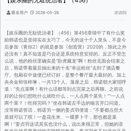
【娱乐圈的无耻统治者】（456）
匿名用户
2026-05-28
次访问
【娱乐圈的无耻统治者】（456）第456章猜中了有什么奖
励韩诺也是觉得实在太巧了，今天的这十个人里头，不是今
后参加《青你2》的就是参加《创造营》2020的，除此之外
还没有！真不知道是巧合还是系统特意安排的。反正不管怎
么说，他的粉丝里确实是“卧虎藏龙”啊！粉丝见面会结束之
后，韩诺带着最后抽出来的十名“幸运粉丝”去到了酒店餐
厅。包厢在中途便已经订好，是整个餐厅最大最好的。加上
央央金和张梓琳，一共13个人。落座之后，韩诺朝大家招呼
道：“先点菜啊！有什么话都等到点完菜之后再聊。之前说
好的让你们想吃什么就吃什么，一人点两个菜先！”“一人点
两个菜？！吃得完吗？”坐在韩诺左手边的喻言开口问道。
没等韩诺答话，韩诺另一侧的姜贞羽便道：“不要都点些大
菜就可以了呗！一盘花生米、一碟萝卜干，那也都是菜
啊！”姜贞羽这话其实也没什么，说出来很正常，但她的语