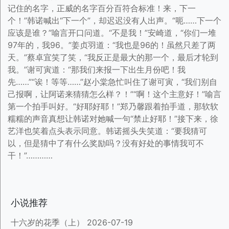
记住的名字，正威的名字百分百符合标准！来，下一
个！”韩诺喊出“下一个”，却迟迟没有人出声。“呃……下一个
应该是谁？”喻言开口问道。“不是我！”安崎道，“你们一堆
97年的，我96。”姜贞羽道：“我也是96的！虽然只差了两
天。”蔡卓宜笑了笑，“我反正是最大的那一个，最后才轮到
我。”谢可寅道：“那我们来报一下出生月份吧！我
先……”“诶！等等……”赵小棠急忙叫住了谢可寅，“我们别自
己报啊，让阿诺来猜猜怎么样？！”“啊！这个主意好！”喻言
第一个拍手叫好。“好耶好耶！”郑乃馨跟着拍手道，那软软
糯糯的声音真想让韩诺对她喊一句“禁止好耶！”接下来，徐
艺洋也笑着点头表示同意。韩诺摇头失笑道：“要我猜可
以，但是猜中了有什么奖励吗？没有好处的事情我可不
干！”…………
小说推荐
十六岁的花季（上）
2026-07-19